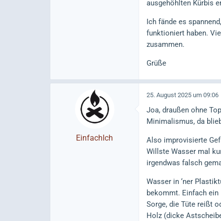
ausgehöhlten Kürbis er
Ich fände es spannend, 
funktioniert haben. V
zusammen.
Grüße
25. August 2025 um 09:06
Joa, draußen ohne Topf
Minimalismus, da blie
EinfachIch
Also improvisierte Gefä
Willste Wasser mal kur
irgendwas falsch gema
Wasser in ‘ner Plastik
bekommt. Einfach ein p
Sorge, die Tüte reißt 
Holz (dicke Astscheibe