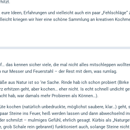
hitzt.
eure Ideen, Erfahrungen und vielleicht auch ein paar „Fehlschläge“ z
ielleicht kriegen wir hier eine schöne Sammlung an kreativen Koch
… das kennen sicher viele, die mal nicht alles mitschleppen wollte
b nur Messer und Feuerstahl – der Rest mit dem, was rumlag.
ße aus Natur ist so ‘ne Sache. Rinde hab ich schon probiert (Birke l
z erhitzen geht, aber kochen… eher nicht. Is echt schnell undicht g
cht hab, war damals mehr Probieren als Können…).
tüte kochen (natürlich unbedruckte, möglichst saubere, klar…) geht,
aar Steine ins Feuer, heiß werden lassen und dann abwechselnd ins
oder schmilzt – mulmiges Gefühl, ehrlich gesagt. Kürbis als „Naturg
, grob Schale rein gebrannt) funktioniert auch, solange Steine nich