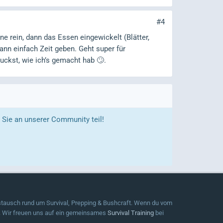
#4
ne rein, dann das Essen eingewickelt (Blätter,
ann einfach Zeit geben. Geht super für
ckst, wie ich’s gemacht hab 🙄.
Sie an unserer Community teil!
tausch rund um Survival, Prepping & Bushcraft. Wenn du vom
. Wir freuen uns auf ein gemeinsames
Survival Training
bei