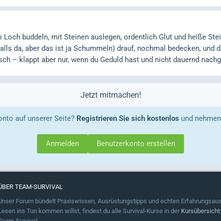
 Loch buddeln, mit Steinen auslegen, ordentlich Glut und heiße Stei
falls da, aber das ist ja Schummeln) drauf, nochmal bedecken, und d
ch – klappt aber nur, wenn du Geduld hast und nicht dauernd nachgu
Jetzt mitmachen!
onto auf unserer Seite?
Registrieren Sie sich kostenlos
und nehmen 
Anmelden
Benutzerkonto erstellen
ÜBER TEAM-SURVIVAL
Unser Forum bündelt Praxiswissen, Ausrüstungstipps und echten Erfahrungsaus
Lesen ins Tun kommen willst, findest du alle Survival-Kurse in der
Kursübersicht
Team-Survival.