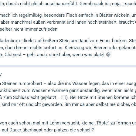
 dass’s nicht gleich auseinanderfällt. Geschmack ist, naja… rauchi
mach ich regelmäßig, besonders Fisch einfach in Blätter wickeln, unt
 aber manchmal außen verbrannt und innen noch steinhart, braucht G
 selber nicht immer zufrieden.
ladenbrote direkt auf heißem Stein am Rand vom Feuer backen. Stei
, dann brennt nichts sofort an. Kleinzeug wie Beeren oder gekochte
m Glutnest – geht auch, stinkt aber, wenn was platzt 😅
7
Steinen rumprobiert – also die ins Wasser legen, das in einer aus
unktioniert zum Wasser erwärmen ganz anständig, wenn man nicht gr
äß zum Schluss echt geplatzt… 🤦‍♂️). Bei Hitze mit Steinen komme ich
sind mir oft undicht geworden. Bin mir da aber selbst nie sicher, ob
von euch schon mal mit Lehm versucht, kleine „Töpfe“ zu formen un
e auf Dauer überhaupt oder platzen die schnell?