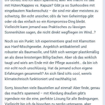
UV-Schutz find ich auch spannend, aber wie macht ihr das
mit Hüten/Kappies vs. Kapuze? Gibt ja so Sunhoodies mit
eingebautem Nackenschutz – die sind mir aber meistens zu
schwitzig. Bin echt unsicher, ob’s da ’nen Geheimtipp gibt
oder ob das einfach so ein Kompromiss-Ding bleibt.
Vielleicht kann jemand was Praktisches zu lässigen
Sonnenhüten sagen, die nicht direkt wegfliegen im Wind…?
Noch so ein Punkt: Ich experimentiere grad mit Klamotten
aus Hanf-Mischgewebe. Angeblich antibakteriell und
robuster als Baumwolle, und fühlt sich weniger plastikmäßig
an als diese knisterigen Billig-Sachen. Aber ob das wirklich
taugt und wie’s am Ende mit der Pflege aussieht… da bin ich
mir echt noch unschlüssig. Hat da jemand schon eigene
Erfahrungen gesammelt? An sich fänd ich’s cool, wenn’s
klimatechnisch funktioniert und nachhaltig ist.
Sorry, bisschen viele Baustellen auf einmal! Aber finde, genau
das macht’s spannend – mit Kleidung draußen gibt’s
irgendwie nie die eine, perfekte Lösung für alle Bedingungen.
Vielleicht bin ich da bisschen zu nerdig unterwegs, aber