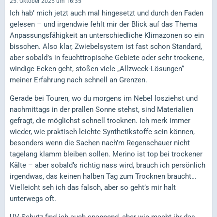
25. Oktober 2025 um 16:35
Ich hab’ mich jetzt auch mal hingesetzt und durch den Faden
gelesen – und irgendwie fehlt mir der Blick auf das Thema
Anpassungsfähigkeit an unterschiedliche Klimazonen so ein
bisschen. Also klar, Zwiebelsystem ist fast schon Standard,
aber sobald’s in feuchttropische Gebiete oder sehr trockene,
windige Ecken geht, stoßen viele „Allzweck-Lösungen“
meiner Erfahrung nach schnell an Grenzen.
Gerade bei Touren, wo du morgens im Nebel losziehst und
nachmittags in der prallen Sonne stehst, sind Materialien
gefragt, die möglichst schnell trocknen. Ich merk immer
wieder, wie praktisch leichte Synthetikstoffe sein können,
besonders wenn die Sachen nach’m Regenschauer nicht
tagelang klamm bleiben sollen. Merino ist top bei trockener
Kälte – aber sobald’s richtig nass wird, brauch ich persönlich
irgendwas, das keinen halben Tag zum Trocknen braucht…
Vielleicht seh ich das falsch, aber so geht’s mir halt
unterwegs oft.