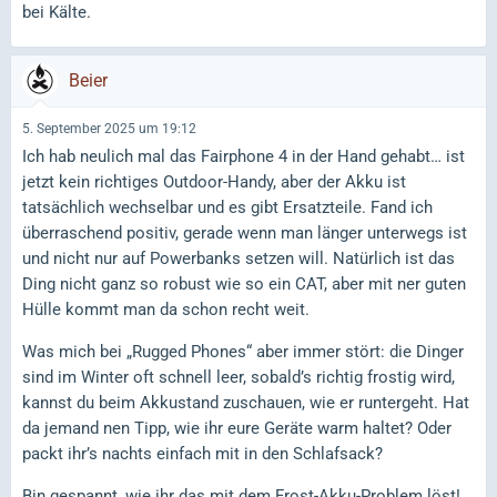
bei Kälte.
Beier
5. September 2025 um 19:12
Ich hab neulich mal das Fairphone 4 in der Hand gehabt… ist
jetzt kein richtiges Outdoor-Handy, aber der Akku ist
tatsächlich wechselbar und es gibt Ersatzteile. Fand ich
überraschend positiv, gerade wenn man länger unterwegs ist
und nicht nur auf Powerbanks setzen will. Natürlich ist das
Ding nicht ganz so robust wie so ein CAT, aber mit ner guten
Hülle kommt man da schon recht weit.
Was mich bei „Rugged Phones“ aber immer stört: die Dinger
sind im Winter oft schnell leer, sobald’s richtig frostig wird,
kannst du beim Akkustand zuschauen, wie er runtergeht. Hat
da jemand nen Tipp, wie ihr eure Geräte warm haltet? Oder
packt ihr’s nachts einfach mit in den Schlafsack?
Bin gespannt, wie ihr das mit dem Frost-Akku-Problem löst!