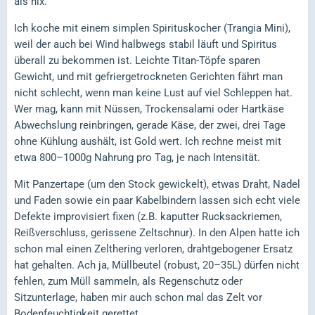
als nix.
Ich koche mit einem simplen Spirituskocher (Trangia Mini),
weil der auch bei Wind halbwegs stabil läuft und Spiritus
überall zu bekommen ist. Leichte Titan-Töpfe sparen
Gewicht, und mit gefriergetrockneten Gerichten fährt man
nicht schlecht, wenn man keine Lust auf viel Schleppen hat.
Wer mag, kann mit Nüssen, Trockensalami oder Hartkäse
Abwechslung reinbringen, gerade Käse, der zwei, drei Tage
ohne Kühlung aushält, ist Gold wert. Ich rechne meist mit
etwa 800–1000g Nahrung pro Tag, je nach Intensität.
Mit Panzertape (um den Stock gewickelt), etwas Draht, Nadel
und Faden sowie ein paar Kabelbindern lassen sich echt viele
Defekte improvisiert fixen (z.B. kaputter Rucksackriemen,
Reißverschluss, gerissene Zeltschnur). In den Alpen hatte ich
schon mal einen Zelthering verloren, drahtgebogener Ersatz
hat gehalten. Ach ja, Müllbeutel (robust, 20–35L) dürfen nicht
fehlen, zum Müll sammeln, als Regenschutz oder
Sitzunterlage, haben mir auch schon mal das Zelt vor
Bodenfeuchtigkeit gerettet.