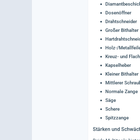
Diamantbeschich
Dosenöffner
Drahtschneider
Großer Bithalter
Hartdrahtschnei
Holz-/Metallfeil
Kreuz- und Flac
Kapselheber
Kleiner Bithalter
Mittlerer Schrau
Normale Zange
Säge
Schere
Spitzzange
Stärken und Schwäc