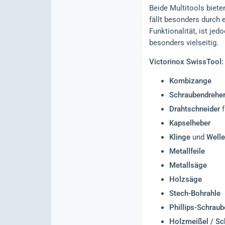
Beide Multitools biete
fällt besonders durch 
Funktionalität, ist je
besonders vielseitig.
Victorinox SwissTool:
Kombizange
Schraubendrehe
Drahtschneider
f
Kapselheber
Klinge
und
Welle
Metallfeile
Metallsäge
Holzsäge
Stech-Bohrahle
Phillips-Schrau
Holzmeißel / Sc