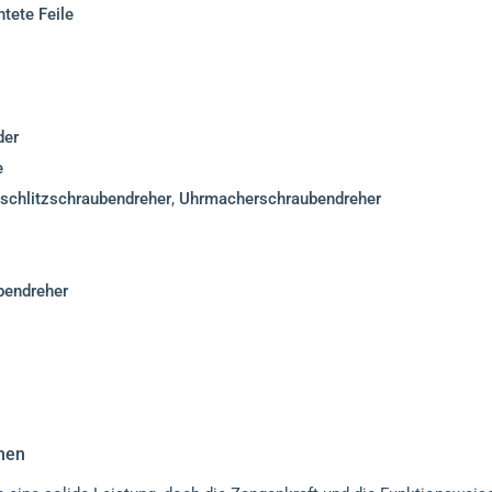
tete Feile
der
e
hschlitzschraubendreher
,
Uhrmacherschraubendreher
bendreher
hen