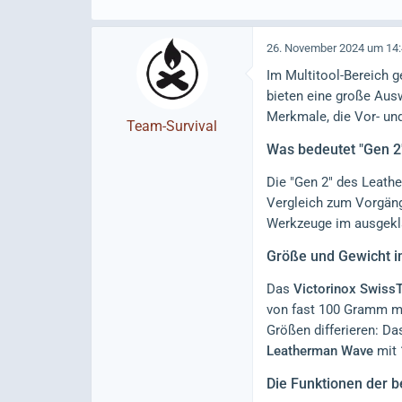
26. November 2024 um 14
Im Multitool-Bereich 
bieten eine große Ausw
Merkmale, die Vor- un
Team-Survival
Was bedeutet "Gen 
Die "Gen 2" des Leathe
Vergleich zum Vorgänge
Werkzeuge im ausgekla
Größe und Gewicht i
Das
Victorinox Swiss
von fast 100 Gramm mag
Größen differieren: D
Leatherman Wave
mit
Die Funktionen der b