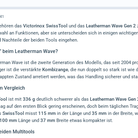
:41
gehören das
Victorinox SwissTool
und das
Leatherman Wave Gen 2
ahl an Funktionen, aber sie unterscheiden sich in einigen wichtige
d Nachteile der beiden Tools eingehen.
2" beim Leatherman Wave?
rman Wave ist die zweite Generation des Modells, das seit 2004 pr
r ist die verstärkte
Kombizange
, die nun doppelt so stark ist wie
ppten Zustand arretiert werden, was das Handling sicherer und sta
m Vergleich
Tool
ist mit
336 g
deutlich schwerer als das
Leatherman Wave Gen 
 auf den ersten Blick gering erscheinen, doch beim täglichen Trage
as
SwissTool
misst
115 mm
in der Länge und
35 mm
in der Breite,
100 mm
Länge und
37 mm
Breite etwas kompakter ist.
eiden Multitools