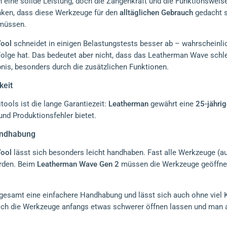
n eine solide Leistung, doch die Zangenkraft und die Funktionswei
enken, dass diese Werkzeuge für den
alltäglichen Gebrauch
gedacht si
müssen.
Tool
schneidet in einigen Belastungstests besser ab – wahrscheinl
 Folge hat. Das bedeutet aber nicht, dass das Leatherman Wave schle
nis, besonders durch die zusätzlichen Funktionen.
keit
itools ist die lange Garantiezeit:
Leatherman
gewährt eine
25-jährig
und Produktionsfehler bietet.
andhabung
Tool
lässt sich besonders leicht handhaben. Fast alle Werkzeuge (
rden. Beim
Leatherman Wave Gen 2
müssen die Werkzeuge geöffne
gesamt eine einfachere Handhabung und lässt sich auch ohne viel 
sich die Werkzeuge anfangs etwas schwerer öffnen lassen und man a