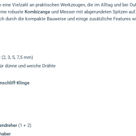
n eine Vielzahl an praktischen Werkzeugen, die im Alltag und bei Ou
eine robuste
Kombizange
und Messer mit abgerundeten Spitzen auf.
doch durch die kompakte Bauweise und einige zusätzliche Features w
r
(2, 3, 5, 7,5 mm)
ür dünne und weiche Drähte
nschliff-Klinge
bendreher
(1 + 2)
haber