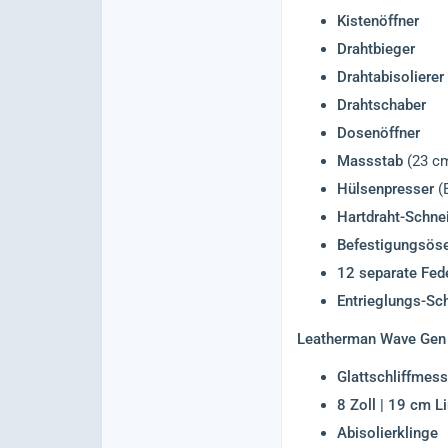
Kistenöffner
Drahtbieger
Drahtabisolierer
Drahtschaber
Dosenöffner
Massstab
(23 cm
Hülsenpresser
(E
Hartdraht-Schne
Befestigungsös
12 separate Fed
Entrieglungs-Sc
Leatherman Wave Gen 
Glattschliffmess
8 Zoll | 19 cm L
Abisolierklinge