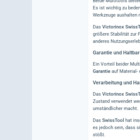
Beide Multitools biete
Es ist wichtig zu bed
Werkzeuge aushalten 
Das
Victorinox Swiss
größere Stabilität zur
anderes Nutzungserleb
Garantie und Haltbar
Ein Vorteil beider Mult
Garantie
auf Material- 
Verarbeitung und H
Das
Victorinox Swiss
Zustand verwendet we
umständlicher macht.
Das
SwissTool
hat ins
es jedoch sein, dass 
stößt.