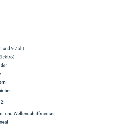
 und 9 Zoll)
lektro)
ider
e
ern
hieber
2:
er
und
Wellenschliffmesser
ineal