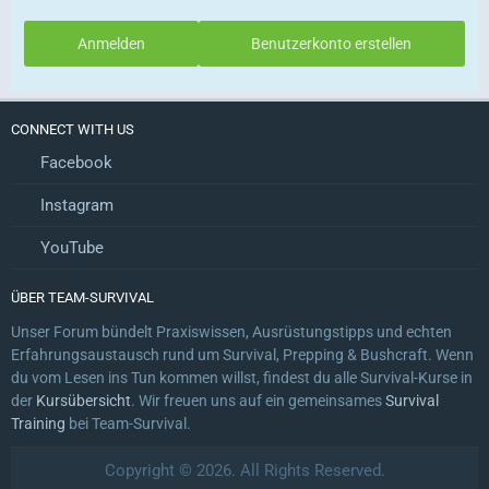
Anmelden
Benutzerkonto erstellen
CONNECT WITH US
Facebook
Instagram
YouTube
ÜBER TEAM-SURVIVAL
Unser Forum bündelt Praxiswissen, Ausrüstungstipps und echten
Erfahrungsaustausch rund um Survival, Prepping & Bushcraft. Wenn
du vom Lesen ins Tun kommen willst, findest du alle Survival-Kurse in
der
Kursübersicht
. Wir freuen uns auf ein gemeinsames
Survival
Training
bei Team-Survival.
Copyright © 2026. All Rights Reserved.