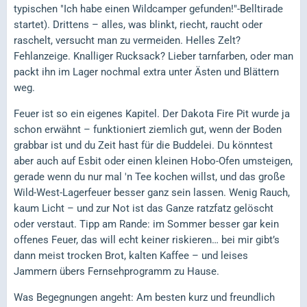
typischen "Ich habe einen Wildcamper gefunden!"-Belltirade
startet). Drittens – alles, was blinkt, riecht, raucht oder
raschelt, versucht man zu vermeiden. Helles Zelt?
Fehlanzeige. Knalliger Rucksack? Lieber tarnfarben, oder man
packt ihn im Lager nochmal extra unter Ästen und Blättern
weg.
Feuer ist so ein eigenes Kapitel. Der Dakota Fire Pit wurde ja
schon erwähnt – funktioniert ziemlich gut, wenn der Boden
grabbar ist und du Zeit hast für die Buddelei. Du könntest
aber auch auf Esbit oder einen kleinen Hobo-Ofen umsteigen,
gerade wenn du nur mal 'n Tee kochen willst, und das große
Wild-West-Lagerfeuer besser ganz sein lassen. Wenig Rauch,
kaum Licht – und zur Not ist das Ganze ratzfatz gelöscht
oder verstaut. Tipp am Rande: im Sommer besser gar kein
offenes Feuer, das will echt keiner riskieren… bei mir gibt’s
dann meist trocken Brot, kalten Kaffee – und leises
Jammern übers Fernsehprogramm zu Hause.
Was Begegnungen angeht: Am besten kurz und freundlich