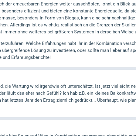
ch der erneuerbaren Energien weiter ausschöpfen, lohnt ein Blic
esonders effizient und bieten eine konstante Energiequelle, da si
omasse, besonders in Form von Biogas, kann eine sehr nachhaltige 
hen. Allerdings ist es wichtig, realistisch an die Grenzen der Skal
cht immer ohne weiteres bei größeren Systemen in derselben Weise 
terzuführen: Welche Erfahrungen habt ihr in der Kombination vers
ne übergreifende Lösung zu investieren, oder sollte man lieber auf sp
e und Erfahrungsberichte!
, die Wartung wird irgendwie oft unterschätzt. Ist jetzt vielleicht n
er läuft dsa eher nach Gefühl? Ich hab z.B. ein kleines Balkonkraftw
hat letztes Jahr den Ertrag ziemlich gedrückt... Überhaupt, wie pla