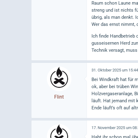
Raum schon Laune mac
streng und ist nichts 
übrig, als man denkt. I
Wer das ernst nimmt, 
Ich finde Handbetrieb 
gusseisernen Herd zum
Technik versagt, muss 
31. Oktober 2025 um 15:44
Bei Windkraft hat für 
ok, aber bei trüben W
Holzvergaseranlage, Bi
Flint
läuft. Hat jemand mit
Ende läuft’s oft auf al
17. November 2025 um 08
Habt ihr schon mal übe