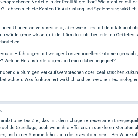
 versprochenen Vorteile in der Realität greifbar? Wie steht es mit d
? Lohnen sich die Kosten für Aufrüstung und Speicherung wirklich 
lagen klingen vielversprechend, aber wie ist es mit dem tatsächlic
 Ich würde gerne wissen, ob der Lärm in dicht besiedelten Gebieten
darstellen.
jemand Erfahrungen mit weniger konventionellen Optionen gemacht
? Welche Herausforderungen sind euch dabei begegnet?
ur über die blumigen Verkaufsversprechen oder idealistischen Zukun
 betrachten. Was funktioniert wirklich und bei welchen Technologien
6
n ambitioniertes Ziel, das mit den richtigen erneuerbaren Energieque
e solide Grundlage, auch wenn ihre Effizienz in dunkleren Monaten 
n, und in der Summe lohnt sich die Investition meist. Bei Windkraf