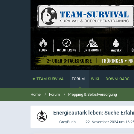
⇐ TEAM-SURVIVAL
FORUM
WIKI
DOWNLOADS
Home
Forum
Prepping & Selbstversorgung
Energieautark leben: Suche Erfah
GreyBush
22. November 2024 um 16:2