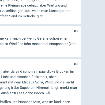
h jemanden, der mal gezielt auf reine
 eine Kleinanlage gebaut, aber Wartung und
 zuverlässiger läuft, wenn man konsequenter
nfach Sand im Getriebe gibt.
#8
ne kann auch bei wenig Gefälle schon einen
ich zu Wind find ich’s manchmal entspannter (von
#9
m, aber da sind schon ein paar dicke Brocken im
r Licht und bisschen Elektronik, aber
ommt mit nem Mix aus Solar, Wind und vielleicht
tagelang trübe Suppe am Himmel hängt, merkt man
nd auch so’n Fass ohne Boden…⛅
abfällen und bisschen Mist, was im ländlichen