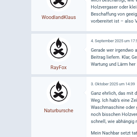
Mich beschäftigt, wie 
Holzvergaser oder kle
Beschaffung von geeig
WoodlandKlaus
vorbereitet ist – also
4. September 2025 um 17:
Gerade wer irgendwo a
Beitrag liefern. Klar,
Wartung und Lärm her
RayFox
3. Oktober 2025 um 14:39
Ganz ehrlich, das mit 
Weg. Ich hab’s eine Zei
Waschmaschine oder gar
Naturbursche
noch bisschen Holzver
schnell, wie abhängig
Mein Nachbar setzt tat