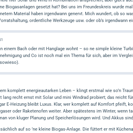
viele hier Solar und Wind in Kombination ansprechen, aber gibt’s auc
ine Biogasanlagen gesetzt hat? Bei uns im Freundeskreis wurde mal
netem Material haben irgendwann genervt. Mich wundert, ob so was
 Vorratshaltung, ordentliche Werkzeuge usw. oder ob’s irgendwann ei
51
n einem Bach oder mit Hanglage wohnt – so ne simple kleine Turbi
 Genehmigung und Co ist noch mal ein Thema für sich, aber im Vergle
 sowieso).
dem komplett energieautarken Leben – klingt erstmal wie so’n Trau
t lang recht ernst mit Solar und mini Windrad probiert; das reicht fü
 E-Heizung bleibt Luxus. Klar, wer komplett auf Komfort pfeift, k
gaser oder Raketenofen weiter. Aber spätestens im Winter, wenn 
 man von kluger Planung und Speicherlösungen wird. Und Akkus si
sächlich auf so ’ne kleine Biogas-Anlage. Die füttert er mit Küchen