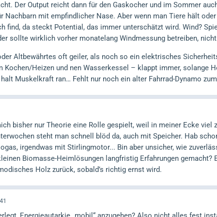
ht. Der Output reicht dann für den Gaskocher und im Sommer auc
für Nachbarn mit empfindlicher Nase. Aber wenn man Tiere hält oder 
ch find, da steckt Potential, das immer unterschätzt wird. Wind? Spielt
der sollte wirklich vorher monatelang Windmessung betreiben, nicht
oder Altbewährtes oft geiler, als noch so ein elektrisches Sicherhei
 Kochen/Heizen und nen Wasserkessel – klappt immer, solange Ho
halt Muskelkraft ran… Fehlt nur noch ein alter Fahrrad-Dynamo zum H
mich bisher nur Theorie eine Rolle gespielt, weil in meiner Ecke vie
interwochen steht man schnell blöd da, auch mit Speicher. Hab sch
ogas, irgendwas mit Stirlingmotor... Bin aber unsicher, wie zuverlä
 kleinen Biomasse-Heimlösungen langfristig Erfahrungen gemacht? 
tmodisches Holz zurück, sobald’s richtig ernst wird.
:41
rlegt, Energieautarkie „mobil“ anzugehen? Also nicht alles fest inst