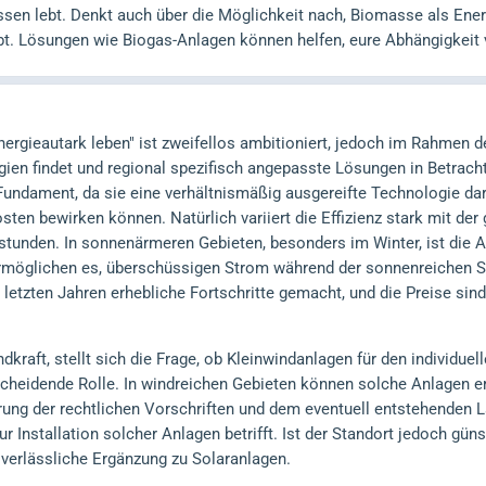
ssen lebt. Denkt auch über die Möglichkeit nach, Biomasse als Ener
bt. Lösungen wie Biogas-Anlagen können helfen, eure Abhängigkeit 
gieautark leben" ist zweifellos ambitioniert, jedoch im Rahmen d
ien findet und regional spezifisch angepasste Lösungen in Betracht 
 Fundament, da sie eine verhältnismäßig ausgereifte Technologie dars
ten bewirken können. Natürlich variiert die Effizienz stark mit de
stunden. In sonnenärmeren Gebieten, besonders im Winter, ist die
rmöglichen es, überschüssigen Strom während der sonnenreichen St
 letzten Jahren erhebliche Fortschritte gemacht, und die Preise si
dkraft, stellt sich die Frage, ob Kleinwindanlagen für den individu
tscheidende Rolle. In windreichen Gebieten können solche Anlagen er
rung der rechtlichen Vorschriften und dem eventuell entstehenden L
 Installation solcher Anlagen betrifft. Ist der Standort jedoch gün
 verlässliche Ergänzung zu Solaranlagen.