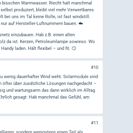
h bisschen Warmwasser. Riecht halt manchmal
selbst produziert, bleibt viel mehr Verwertbares
 bei uns im Tal keine Rolle, ist fast windstill.
 nur auf Hersteller-Luftnummern bauen. ☁️
tsnetz einzubauen. Hab z.B. einen alten
lz da ist. Kerzen, Petroleumlampe sowieso. Wo
andy laden. Hält flexibel – und fit. 😏
#10
l zu wenig dauerhafter Wind weht. Solarmodule sind
on öfter über zusätzliche Lösungen nachgedacht –
ssig und wartungsarm das dann wirklich im Alltag
Ehrlich gesagt: Hab manchmal das Gefühl, am
#11
allieren, sondern wenigstens einen Teil als