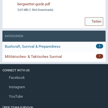
bergwetter-guide.pdf
5,65 MB (1.964 Downloads)
Teilen
KATEGORIEN
Bushcraft, Survival & Preparedness
3
Militärisches- & Taktisches Survival
7
CONNECT WITH US
Facebook
Instagram
YouTube
ÜBER TEAM-SURVIVAL